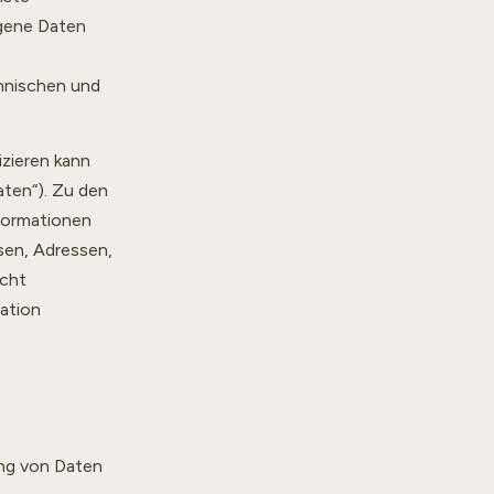
gene Daten
hnischen und
fizieren kann
ten“). Zu den
formationen
sen, Adressen,
cht
ation
ung von Daten