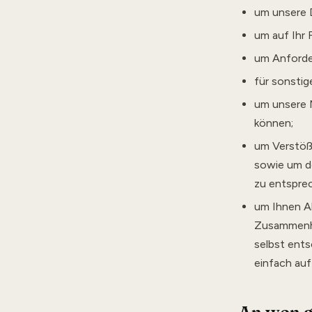
um unsere D
um auf Ihr 
um Anforde
für sonstig
um unsere M
können;
um Verstöß
sowie um d
zu entspre
um Ihnen Ak
Zusammenha
selbst ents
einfach auf