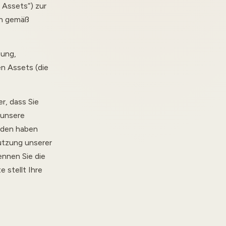
 Assets“) zur
en gemäß
sung,
n Assets (die
er, dass Sie
 unsere
anden haben
utzung unserer
ennen Sie die
 stellt Ihre