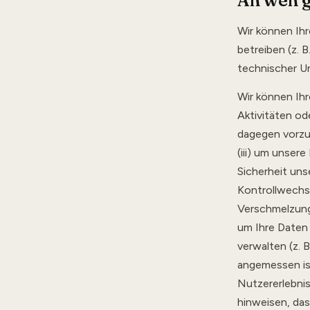
An wen g
Wir können Ihr
betreiben (z. 
technischer U
Wir können Ih
Aktivitäten od
dagegen vorzu
(iii) um unser
Sicherheit unse
Kontrollwechs
Verschmelzung,
um Ihre Daten 
verwalten (z. 
angemessen ist
Nutzererlebni
hinweisen, da