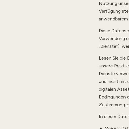
Nutzung unser
Verfügung stel
anwendbarem 
Diese Datensch
Verwendung un
„Dienste“), we
Lesen Sie die D
unsere Praktik
Dienste verwen
und nicht mit
digitalen Asse
Bedingungen di
Zustimmung zu 
In dieser Daten
Wie wir Da