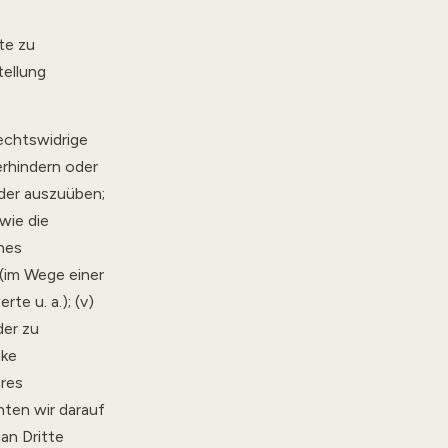
te zu
tellung
echtswidrige
erhindern oder
der auszuüben;
wie die
ines
(im Wege einer
e u. a.); (v)
der zu
cke
hres
ten wir darauf
an Dritte