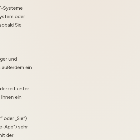
IT-Systeme
system oder
sobald Sie
nger und
n außerdem ein
derzeit unter
Ihnen ein
“ oder „Sie“)
e-App“) sehr
it der