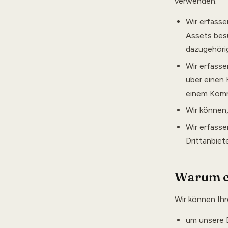
verwenden:
Wir erfasse
Assets bes
dazugehöri
Wir erfasse
über einen 
einem Komm
Wir können,
Wir erfasse
Drittanbie
Warum er
Wir können Ih
um unsere D