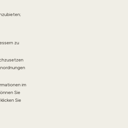
nzubieten;
essern zu
rchzusetzen
 Anordnungen
ormationen im
können Sie
klicken Sie