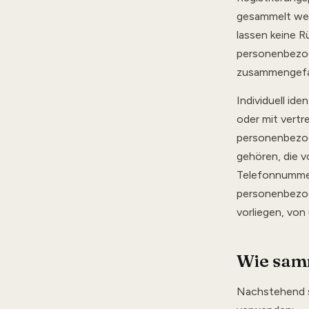
gesammelt wer
lassen keine R
personenbezog
zusammengefa
Individuell ide
oder mit vert
personenbezog
gehören, die 
Telefonnummer
personenbezog
vorliegen, vo
Wie sam
Nachstehend s